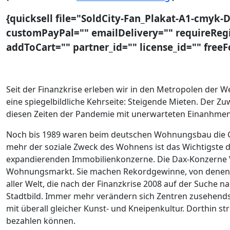
{quicksell file="SoldCity-Fan_Plakat-A1-cmyk-D
customPayPal="" emailDelivery="" requireRegis
addToCart="" partner_id="" license_id="" fre
Seit der Finanzkrise erleben wir in den Metropolen der
eine spiegelbildliche Kehrseite: Steigende Mieten. Der 
diesen Zeiten der Pandemie mit unerwarteten Einanhmen
Noch bis 1989 waren beim deutschen Wohnungsbau die Gew
mehr der soziale Zweck des Wohnens ist das Wichtigste de
expandierenden Immobilienkonzerne. Die Dax-Konzerne
Wohnungsmarkt. Sie machen Rekordgewinne, von denen a
aller Welt, die nach der Finanzkrise 2008 auf der Suche
Stadtbild. Immer mehr verändern sich Zentren zusehends
mit überall gleicher Kunst- und Kneipenkultur. Dorthin 
bezahlen können.