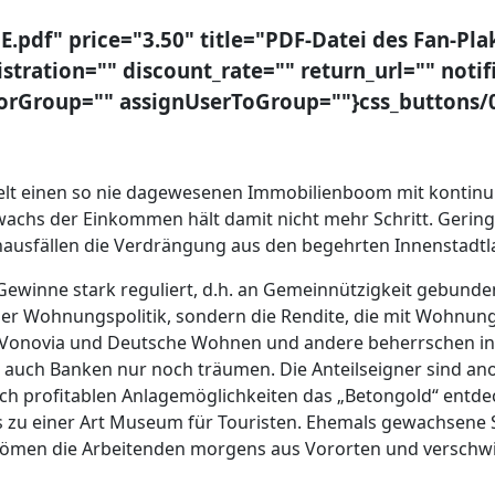
E.pdf" price="3.50" title="PDF-Datei des Fan-Pl
tration="" discount_rate="" return_url="" notif
eForGroup="" assignUserToGroup=""}css_buttons/0
 Welt einen so nie dagewesenen Immobilienboom mit kontin
Zuwachs der Einkommen hält damit nicht mehr Schritt. Geri
ausfällen die Verdrängung aus den begehrten Innenstadt
inne stark reguliert, d.h. an Gemeinnützigkeit gebunden. 
r Wohnungspolitik, sondern die Rendite, die mit Wohnungen 
 Vonovia und Deutsche Wohnen und andere beherrschen in
uch Banken nur noch träumen. Die Anteilseigner sind a
 nach profitablen Anlagemöglichkeiten das „Betongold“ ent
 zu einer Art Museum für Touristen. Ehemals gewachsene S
strömen die Arbeitenden morgens aus Vororten und verschwin