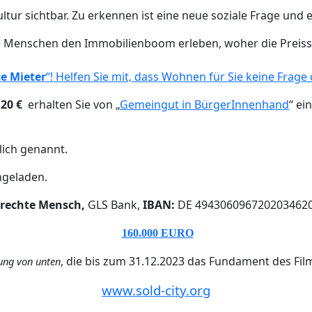
ltur sichtbar. Zu erkennen ist eine neue soziale Frage und
die Menschen den Immobilienboom erleben, woher die Prei
te Mieter
“! Helfen Sie mit, dass Wohnen für Sie keine Frage 
b
20 €
erhalten Sie von „
Gemeingut in BürgerInnenhand
“ ei
ich genannt.
ngeladen.
rechte Mensch,
G
LS Bank,
IBAN:
DE 4943060967202034620
160.000 EURO
, die bis zum 31.12.2023 das Fundament des Film
ung von unten
www.sold-city.org