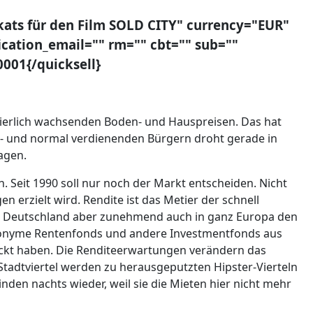
akats für den Film SOLD CITY" currency="EUR"
ication_email="" rm="" cbt="" sub=""
001{/quicksell}
uierlich wachsenden Boden- und Hauspreisen. Das hat
ng- und normal verdienenden Bürgern droht gerade in
lagen.
Seit 1990 soll nur noch der Markt entscheiden. Nicht
erzielt wird. Rendite ist das Metier der schnell
 Deutschland aber zunehmend auch in ganz Europa den
nonyme Rentenfonds und andere Investmentfonds aus
deckt haben. Die Renditeerwartungen verändern das
tadtviertel werden zu herausgeputzten Hipster-Vierteln
den nachts wieder, weil sie die Mieten hier nicht mehr